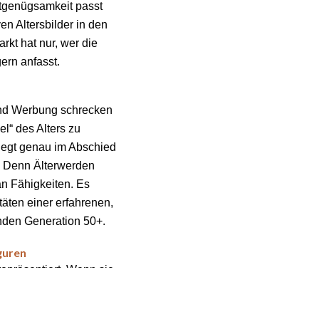
stgenügsamkeit passt
en Altersbilder in den
rkt hat nur, wer die
gern anfasst.
und Werbung schrecken
l“ des Alters zu
liegt genau im Abschied
e. Denn Älterwerden
an Fähigkeiten. Es
äten einer erfahrenen,
nden Generation 50+.
guren
repräsentiert. Wenn sie
eschränkt. Es pendelt
dem Experten, dem