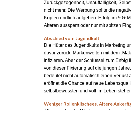
Zurückgezogenheit, Unauffälligkeit, Selb
nicht mehr. Die Werbung sollte die negativ
Köpfen endlich aufgeben. Erfolg im 50+ Ma
Älteren aussperrt oder nur mit spitzen Fin
Abschied vom Jugendkult
Die Hüter des Jugendkults in Marketing 
davor zurück, Markenwelten mit dem „Make
infizieren. Aber der Schlüssel zum Erfolg 
von dieser Fixierung auf die jungen Jahr
bedeutet nicht automatisch einen Verlust 
eröffnet die Chance auf neue Lebensqualit
selbstbewussten und voll im Leben stehe
Weniger Rollenklischees. Ältere Ankerfi
Ältere sind in der Werbung nicht nur unter
auftreten, ist ihr Rollen-Repertoire sehr b
zwischen dem Clown, dem Aristokraten, 