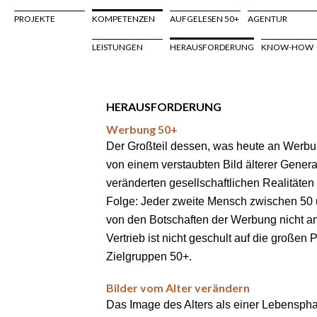
Navigation
Projekte
NAVIGATION
überspringen
ÜBERSPRINGEN
PROJEKTE
KOMPETENZEN
AUFGELESEN 50+
AGENTUR
Kompetenzen
NAVIGATION
Leistungen
ÜBERSPRINGEN
LEISTUNGEN
HERAUSFORDERUNG
KNOW-HOW
Herausforderung
Know-
How
HERAUSFORDERUNG
Zielgruppen
Werbung 50+
Aufgelesen
Der Großteil dessen, was heute an Werbung
50+
von einem verstaubten Bild älterer Genera
Agentur
veränderten gesellschaftlichen Realitäten
Agency
Folge: Jeder zweite Mensch zwischen 50 u
Team
von den Botschaften der Werbung nicht a
Jobs
Vertrieb ist nicht geschult auf die großen 
Kontakt
Zielgruppen 50+.
Bilder vom Alter verändern
Das Image des Alters als einer Lebensph